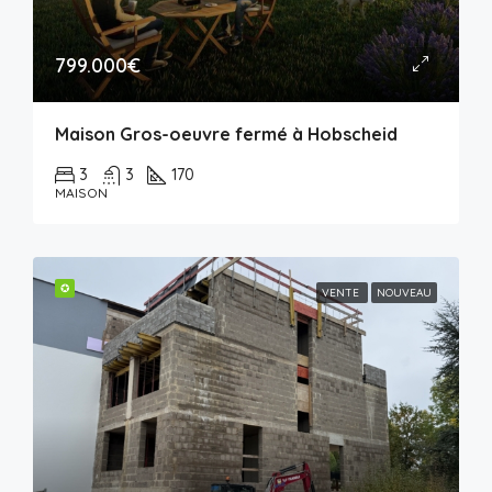
799.000€
Maison Gros-oeuvre fermé à Hobscheid
3
3
170
MAISON
✪
VENTE
NOUVEAU