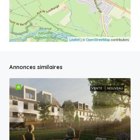
Leaflet
| ©
OpenStreetMap
contributors
Annonces similaires
✪
VENTE
NOUVEAU