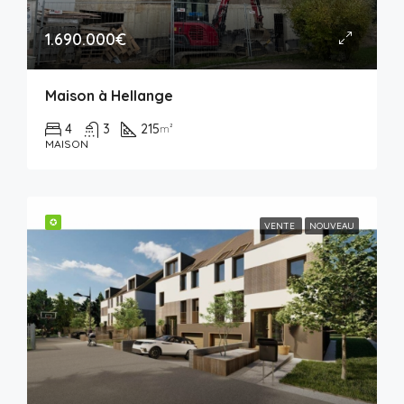
1.690.000€
Maison à Hellange
4
3
215
m²
MAISON
✪
VENTE
NOUVEAU