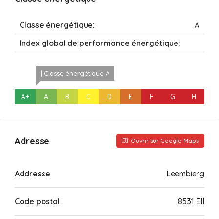
Classe énergétique:
A
Index global de performance énergétique:
| Classe énergétique A
A+
A
B
C
D
E
F
G
H
Adresse
Ouvrir sur Google Maps
Addresse
Leembierg
Code postal
8531 Ell