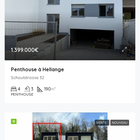
1.399.000€
Penthouse à Hellange
Schoulstrooss 32
4
3
190
m²
PENTHOUSE
✪
VENTE
NOUVEAU