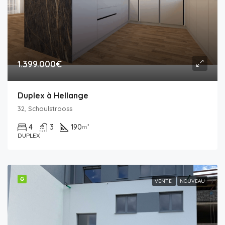
1.399.000€
Duplex à Hellange
32, Schoulstrooss
4
3
190
m²
DUPLEX
✪
VENTE
NOUVEAU