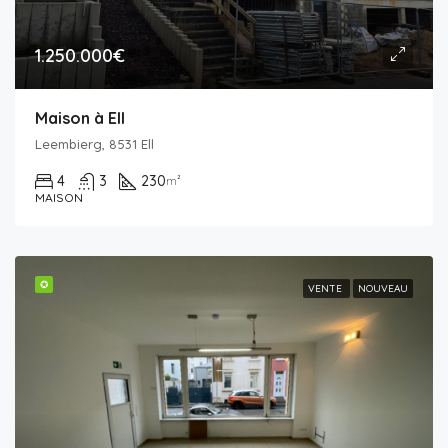
1.250.000€
Maison à Ell
Leembierg, 8531 Ell
4
3
230
m²
MAISON
✪
VENTE
NOUVEAU