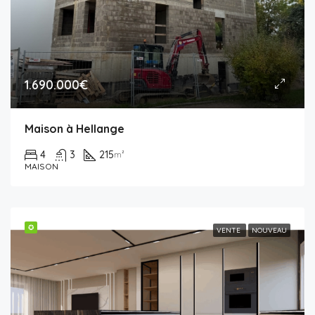
1.690.000€
Maison à Hellange
4
3
215
m²
MAISON
✪
VENTE
NOUVEAU