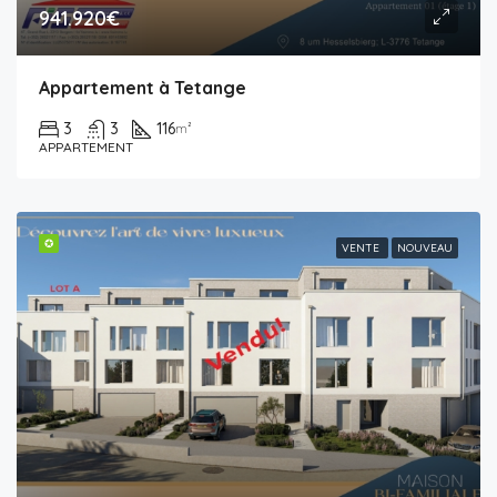
941.920€
Appartement à Tetange
3
3
116
m²
APPARTEMENT
✪
VENTE
NOUVEAU