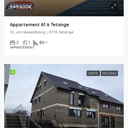
649.600€
Appartement A1 à Tetange
10, um Hesselsbierg L-3776 Tetange
2
1
80
m²
APPARTEMENT
✪
VENTE
NOUVEAU