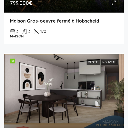
799.000€
Maison Gros-oeuvre fermé à Hobscheid
3
3
170
MAISON
✪
VENTE
NOUVEAU