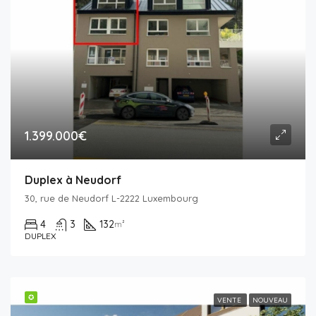
1.399.000€
Duplex à Neudorf
30, rue de Neudorf L-2222 Luxembourg
4
3
132
m²
DUPLEX
✪
VENTE
NOUVEAU